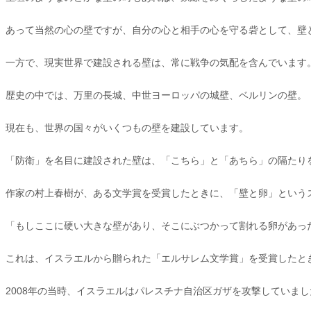
あって当然の心の壁ですが、自分の心と相手の心を守る砦として、壁
一方で、現実世界で建設される壁は、常に戦争の気配を含んでいます
歴史の中では、万里の長城、中世ヨーロッパの城壁、ベルリンの壁。
現在も、世界の国々がいくつもの壁を建設しています。
「防衛」を名目に建設された壁は、「こちら」と「あちら」の隔たり
作家の村上春樹が、ある文学賞を受賞したときに、「壁と卵」という
「もしここに硬い大きな壁があり、そこにぶつかって割れる卵があっ
これは、イスラエルから贈られた「エルサレム文学賞」を受賞したと
2008年の当時、イスラエルはパレスチナ自治区ガザを攻撃していまし