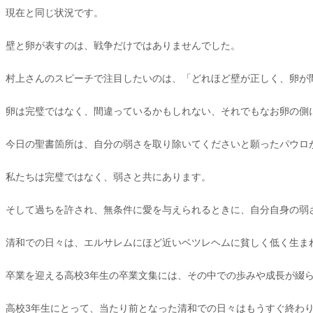
現在と同じ状況です。
壁と卵が表すのは、戦争だけではありませんでした。
村上さんのスピーチで注目したいのは、「どれほど壁が正しく、卵が
卵は完璧ではなく、間違っているかもしれない、それでもなお卵の側
今日の聖書箇所は、自分の弱さを取り除いてくださいと願ったパウロ
私たちは完璧ではなく、弱さと共にあります。
そして過ちを許され、無条件に愛を与えられるときに、自分自身の弱
清和での日々は、エルサレムにほど近いベツレヘムに貧しく低く生ま
卒業を迎える高校3年生の卒業文集には、その中での歩みや成長が綴
高校3年生にとって、当たり前となった清和での日々はもうすぐ終わ