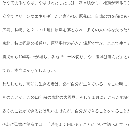
そうであるならば、やはりわたしたちは、常日頃から、地震が来るこ
安全でクリーンなエネルギーだと言われる原発は、自然の力を前にも
広島、長崎、と２つの土地に原爆を落とされ、多くの人の命を失った
東北、特に福島の浜通り、原発事故の起きた場所ですが、ここで生き
震災から10年以上が経ち、各地で「一区切り」や「復興は進んだ」
でも、本当にそうでしょうか。
わたしたち、高知に生きる者は、必ず自分が生きている、今この時に
そのことが、この13年前の東北の大震災、そして１月に起こった能
多くのことができるとは思いませんが、自分ができることをすること
今朝の聖書の箇所では、「時をよく用いる」ことについて語られてい