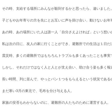
その時、支給する場所にみんなが殺到するかと思ったら、違いました
子どもやお年寄りの方を先にとお互いに声を掛け合い、動けないお年
あの時、あの場所にいた人は誰一人「自分さえよければ」という想い
私は次の日に、友人の家に行くことができ、避難所での生活は１日だ
震災時、多くの避難所ではもちろんトラブルも多くあったことも事実
しかし、それだけではなく人と人とが支え合い、助け合う姿も多く報
長い時間、列に並んで、やっとパン１つをもらえるという状況である
まだ寒い3月の東北で、毛布を分け与える人。
家族の安否もわからないのに、避難所の人たちのために運営する人。