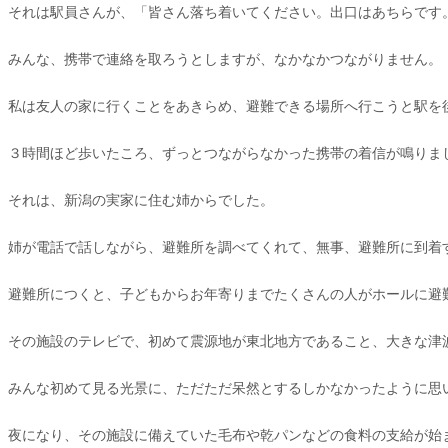
それは駅員さんが、「皆さん落ち着いてください。出口はあちらです
みんな、携帯で連絡を取ろうとしますが、なかなかつながりません。
私は友人の家に行くことをあきらめ、避難できる場所へ行こうと駅を
３時間ほど歩いたころ、ずっとつながらなかった携帯の着信が鳴りま
それは、新潟の実家に住む姉からでした。
姉が電話で話しながら、避難所を調べてくれて、無事、避難所に到着
避難所につくと、子どもからお年寄りまでたくさんの人がホールに避
その施設のテレビで、初めて震源地が東北地方であること、大きな津
みんな初めて見る光景に、ただただ呆然とするしかなかったように思
夜になり、その施設に備えていた毛布や乾パンなどの食料の支給が始