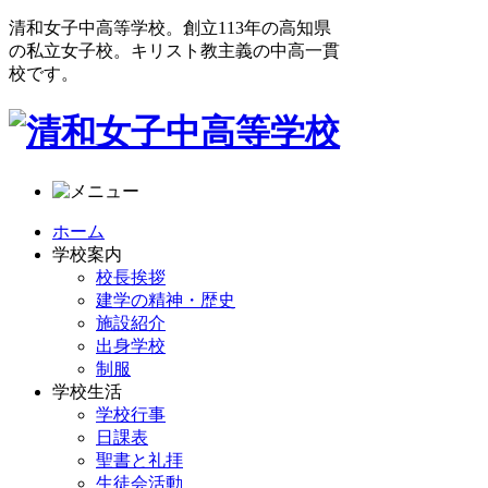
清和女子中高等学校。創立113年の高知県
の私立女子校。キリスト教主義の中高一貫
校です。
ホーム
学校案内
校長挨拶
建学の精神・歴史
施設紹介
出身学校
制服
学校生活
学校行事
日課表
聖書と礼拝
生徒会活動