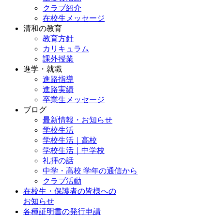
クラブ紹介
在校生メッセージ
清和の教育
教育方針
カリキュラム
課外授業
進学・就職
進路指導
進路実績
卒業生メッセージ
ブログ
最新情報・お知らせ
学校生活
学校生活｜高校
学校生活｜中学校
礼拝の話
中学・高校 学年の通信から
クラブ活動
在校生・保護者の皆様への
お知らせ
各種証明書の発行申請