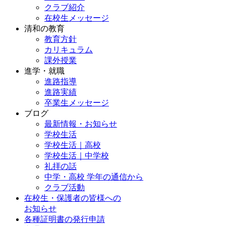
クラブ紹介
在校生メッセージ
清和の教育
教育方針
カリキュラム
課外授業
進学・就職
進路指導
進路実績
卒業生メッセージ
ブログ
最新情報・お知らせ
学校生活
学校生活｜高校
学校生活｜中学校
礼拝の話
中学・高校 学年の通信から
クラブ活動
在校生・保護者の皆様への
お知らせ
各種証明書の発行申請