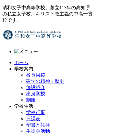
清和女子中高等学校。創立113年の高知県
の私立女子校。キリスト教主義の中高一貫
校です。
ホーム
学校案内
校長挨拶
建学の精神・歴史
施設紹介
出身学校
制服
学校生活
学校行事
日課表
聖書と礼拝
生徒会活動