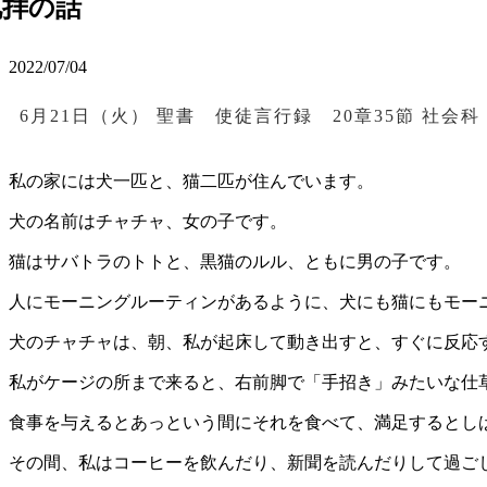
礼拝の話
2022/07/04
6月21日（火） 聖書 使徒言行録 20章35節 社会
私の家には犬一匹と、猫二匹が住んでいます。
犬の名前はチャチャ、女の子です。
猫はサバトラのトトと、黒猫のルル、ともに男の子です。
人にモーニングルーティンがあるように、犬にも猫にもモー
犬のチャチャは、朝、私が起床して動き出すと、すぐに反応
私がケージの所まで来ると、右前脚で「手招き」みたいな仕
食事を与えるとあっという間にそれを食べて、満足するとし
その間、私はコーヒーを飲んだり、新聞を読んだりして過ご