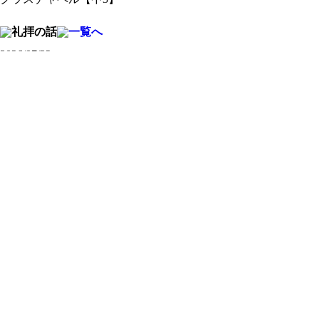
2026/07/22
畠 中（英語科）
2026/07/16
山 脇（社会科）
2026/07/16
柳 井（数学科）
2026/07/14
日本基督教団土佐嶺南教
会 鍋谷仁志牧師