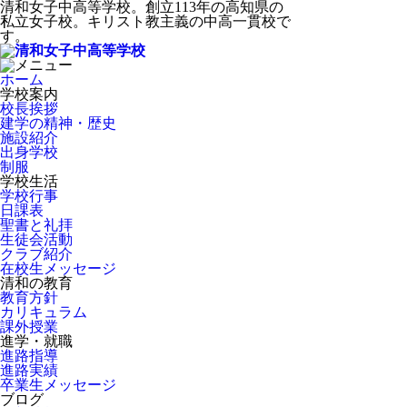
清和女子中高等学校。創立113年の高知県の
私立女子校。キリスト教主義の中高一貫校で
す。
ホーム
学校案内
校長挨拶
建学の精神・歴史
施設紹介
出身学校
制服
学校生活
学校行事
日課表
聖書と礼拝
生徒会活動
クラブ紹介
在校生メッセージ
清和の教育
教育方針
カリキュラム
課外授業
進学・就職
進路指導
進路実績
卒業生メッセージ
ブログ