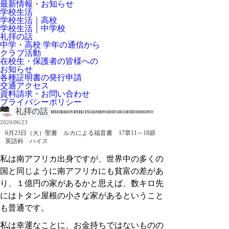
最新情報・お知らせ
学校生活
学校生活｜高校
学校生活｜中学校
礼拝の話
中学・高校 学年の通信から
クラブ活動
在校生・保護者の皆様への
お知らせ
各種証明書の発行申請
交通アクセス
資料請求・お問い合わせ
プライバシーポリシー
礼拝の話
2020/06/23
6月23日（火）聖書 ルカによる福音書 17章11～18節
英語科 ハイス
私は南アフリカ出身ですが、世界中の多くの
国と同じように南アフリカにも貧富の差があ
り、１億円の家があるかと思えば、数キロ先
にはトタン屋根の小さな家があるということ
も普通です。
私は幸運なことに、お金持ちではないものの