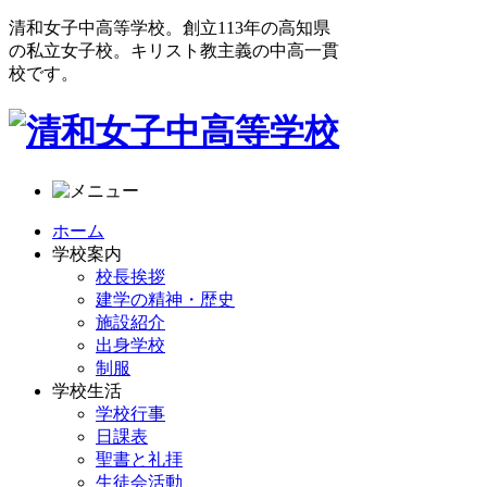
清和女子中高等学校。創立113年の高知県
の私立女子校。キリスト教主義の中高一貫
校です。
ホーム
学校案内
校長挨拶
建学の精神・歴史
施設紹介
出身学校
制服
学校生活
学校行事
日課表
聖書と礼拝
生徒会活動