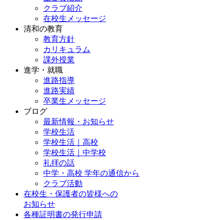
クラブ紹介
在校生メッセージ
清和の教育
教育方針
カリキュラム
課外授業
進学・就職
進路指導
進路実績
卒業生メッセージ
ブログ
最新情報・お知らせ
学校生活
学校生活｜高校
学校生活｜中学校
礼拝の話
中学・高校 学年の通信から
クラブ活動
在校生・保護者の皆様への
お知らせ
各種証明書の発行申請