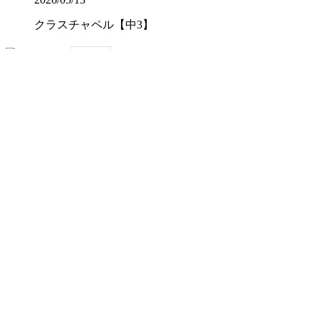
クラスチャペル【中3】
2026/07/22
畠 中（英語科）
2026/07/16
山 脇（社会科）
2026/07/16
柳 井（数学科）