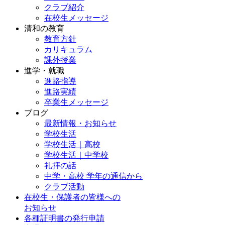
クラブ紹介
在校生メッセージ
清和の教育
教育方針
カリキュラム
課外授業
進学・就職
進路指導
進路実績
卒業生メッセージ
ブログ
最新情報・お知らせ
学校生活
学校生活｜高校
学校生活｜中学校
礼拝の話
中学・高校 学年の通信から
クラブ活動
在校生・保護者の皆様への
お知らせ
各種証明書の発行申請