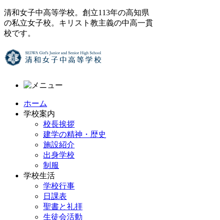
清和女子中高等学校。創立113年の高知県
の私立女子校。キリスト教主義の中高一貫
校です。
ホーム
学校案内
校長挨拶
建学の精神・歴史
施設紹介
出身学校
制服
学校生活
学校行事
日課表
聖書と礼拝
生徒会活動