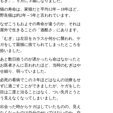
もぎ」、５月に３歳になりました。
猫の寿命は、家猫だと平均12年～18年ほど、
野良猫は約2年～5年と言われています。
なぜこうもおよその寿命が違うのか、それは
屋外で生きることの「過酷さ」にあります。
「むぎ」は左目をカラスか何かに襲われ、ケ
ガをして親猫に捨てられてしまったところを
拾いました。
あと数日拾うのが遅かったら命はなかったと
お医者さんに言われたほど、当時のむぎはや
せ細り、弱っていました。
必死の看病でこの３年ほどはなんの治療もせ
ずに過ごすことができましたが、ケガをした
目は二度と治ることはなく、つい先月とうと
う見えなくなってしまいました。
出会った時からケガはしていたものの、見え
なくなったのは自分のせいではないのか、自