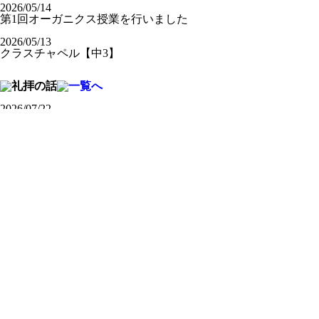
2026/05/14
第1回オーガニクス授業を行いました
2026/05/13
クラスチャペル【中3】
2026/07/22
畠 中（英語科）
2026/07/16
山 脇（社会科）
2026/07/16
柳 井（数学科）
2026/07/14
日本基督教団土佐嶺南教
会 鍋谷仁志牧師
2026/06/22
高校部通信【第3号】