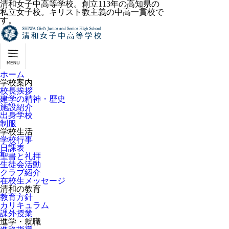
清和女子中高等学校。創立113年の高知県の
私立女子校。キリスト教主義の中高一貫校で
す。
ホーム
学校案内
校長挨拶
建学の精神・歴史
施設紹介
出身学校
制服
学校生活
学校行事
日課表
聖書と礼拝
生徒会活動
クラブ紹介
在校生メッセージ
清和の教育
教育方針
カリキュラム
課外授業
進学・就職