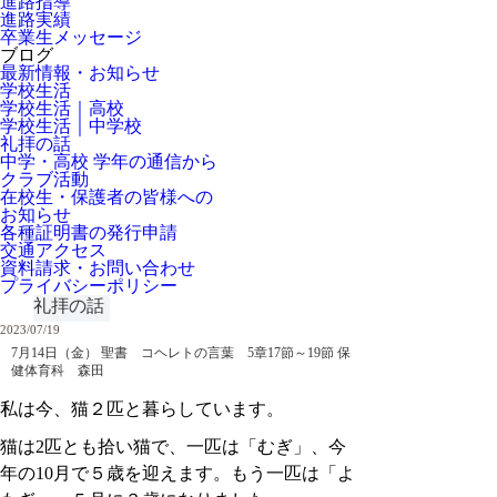
進路指導
進路実績
卒業生メッセージ
ブログ
最新情報・お知らせ
学校生活
学校生活｜高校
学校生活｜中学校
礼拝の話
中学・高校 学年の通信から
クラブ活動
在校生・保護者の皆様への
お知らせ
各種証明書の発行申請
交通アクセス
資料請求・お問い合わせ
プライバシーポリシー
礼拝の話
2023/07/19
7月14日（金） 聖書 コヘレトの言葉 5章17節～19節 保
健体育科 森田
私は今、猫２匹と暮らしています。
猫は2匹とも拾い猫で、一匹は「むぎ」、今
年の10月で５歳を迎えます。もう一匹は「よ