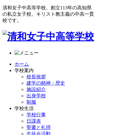
清和女子中高等学校。創立113年の高知県
の私立女子校。キリスト教主義の中高一貫
校です。
ホーム
学校案内
校長挨拶
建学の精神・歴史
施設紹介
出身学校
制服
学校生活
学校行事
日課表
聖書と礼拝
生徒会活動