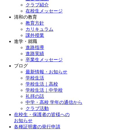
クラブ紹介
在校生メッセージ
清和の教育
教育方針
カリキュラム
課外授業
進学・就職
進路指導
進路実績
卒業生メッセージ
ブログ
最新情報・お知らせ
学校生活
学校生活｜高校
学校生活｜中学校
礼拝の話
中学・高校 学年の通信から
クラブ活動
在校生・保護者の皆様への
お知らせ
各種証明書の発行申請