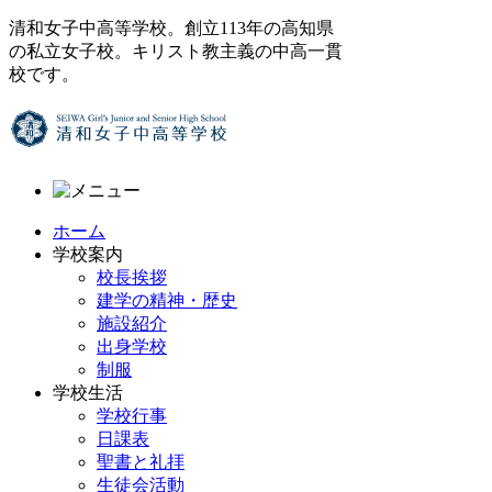
清和女子中高等学校。創立113年の高知県
の私立女子校。キリスト教主義の中高一貫
校です。
ホーム
学校案内
校長挨拶
建学の精神・歴史
施設紹介
出身学校
制服
学校生活
学校行事
日課表
聖書と礼拝
生徒会活動