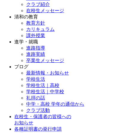
クラブ紹介
在校生メッセージ
清和の教育
教育方針
カリキュラム
課外授業
進学・就職
進路指導
進路実績
卒業生メッセージ
ブログ
最新情報・お知らせ
学校生活
学校生活｜高校
学校生活｜中学校
礼拝の話
中学・高校 学年の通信から
クラブ活動
在校生・保護者の皆様への
お知らせ
各種証明書の発行申請