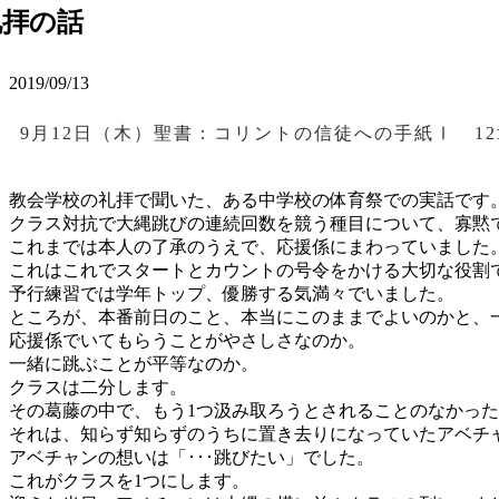
礼拝の話
2019/09/13
9月12日（木）聖書：コリントの信徒への手紙Ⅰ 1
教会学校の礼拝で聞いた、ある中学校の体育祭での実話です
クラス対抗で大縄跳びの連続回数を競う種目について、寡黙
これまでは本人の了承のうえで、応援係にまわっていました
これはこれでスタートとカウントの号令をかける大切な役割
予行練習では学年トップ、優勝する気満々でいました。
ところが、本番前日のこと、本当にこのままでよいのかと、
応援係でいてもらうことがやさしさなのか。
一緒に跳ぶことが平等なのか。
クラスは二分します。
その葛藤の中で、もう1つ汲み取ろうとされることのなかっ
それは、知らず知らずのうちに置き去りになっていたアベチ
アベチャンの想いは「･･･跳びたい」でした。
これがクラスを1つにします。