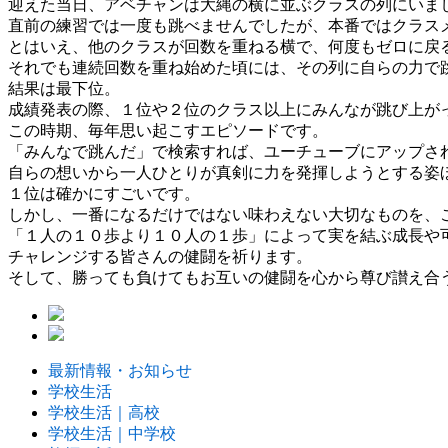
迎えた当日、アベチャンは大縄の横に並ぶクラスの列にいま
直前の練習では一度も跳べませんでしたが、本番ではクラス
とはいえ、他のクラスが回数を重ねる横で、何度もゼロに戻
それでも連続回数を重ね始めた頃には、その列に自らの力で
結果は最下位。
成績発表の際、１位や２位のクラス以上にみんなが跳び上が
この時期、毎年思い起こすエピソードです。
「みんなで跳んだ」で検索すれば、ユーチューブにアップさ
自らの想いから一人ひとりが真剣に力を発揮しようとする姿
１位は確かにすごいです。
しかし、一番になるだけではない味わえない大切なものを、
「１人の１０歩より１０人の１歩」によって実を結ぶ成長や
チャレンジする皆さんの健闘を祈ります。
そして、勝っても負けてもお互いの健闘を心から尊び讃え合
最新情報・お知らせ
学校生活
学校生活｜高校
学校生活｜中学校