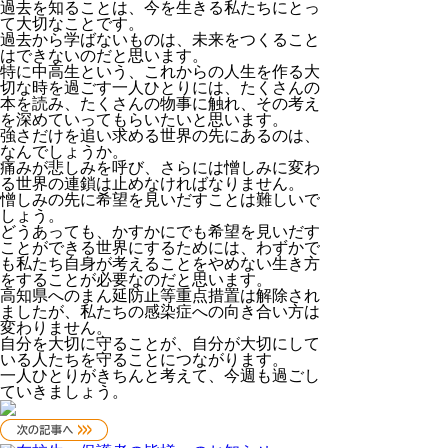
過去を知ることは、今を生きる私たちにとっ
て大切なことです。
過去から学ばないものは、未来をつくること
はできないのだと思います。
特に中高生という、これからの人生を作る大
切な時を過ごす一人ひとりには、たくさんの
本を読み、たくさんの物事に触れ、その考え
を深めていってもらいたいと思います。
強さだけを追い求める世界の先にあるのは、
なんでしょうか。
痛みが悲しみを呼び、さらには憎しみに変わ
る世界の連鎖は止めなければなりません。
憎しみの先に希望を見いだすことは難しいで
しょう。
どうあっても、かすかにでも希望を見いだす
ことができる世界にするためには、わずかで
も私たち自身が考えることをやめない生き方
をすることが必要なのだと思います。
高知県へのまん延防止等重点措置は解除され
ましたが、私たちの感染症への向き合い方は
変わりません。
自分を大切に守ることが、自分が大切にして
いる人たちを守ることにつながります。
一人ひとりがきちんと考えて、今週も過ごし
ていきましょう。