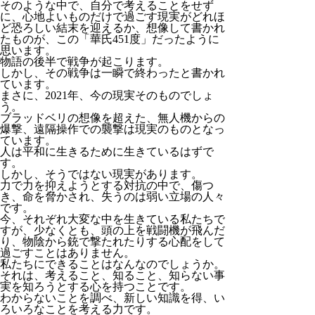
そのような中で、自分で考えることをせず
に、心地よいものだけで過ごす現実がどれほ
ど恐ろしい結末を迎えるか、想像して書かれ
たものが、この「華氏451度」だったように
思います。
物語の後半で戦争が起こります。
しかし、その戦争は一瞬で終わったと書かれ
ています。
まさに、2021年、今の現実そのものでしょ
う。
ブラッドベリの想像を超えた、無人機からの
爆撃、遠隔操作での襲撃は現実のものとなっ
ています。
人は平和に生きるために生きているはずで
す。
しかし、そうではない現実があります。
力で力を抑えようとする対抗の中で、傷つ
き、命を脅かされ、失うのは弱い立場の人々
です。
今、それぞれ大変な中を生きている私たちで
すが、少なくとも、頭の上を戦闘機が飛んだ
り、物陰から銃で撃たれたりする心配をして
過ごすことはありません。
私たちにできることはなんなのでしょうか。
それは、考えること、知ること、知らない事
実を知ろうとする心を持つことです。
わからないことを調べ、新しい知識を得、い
ろいろなことを考える力です。