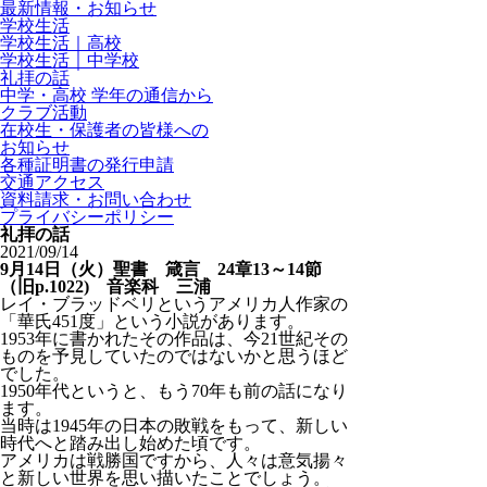
最新情報・お知らせ
学校生活
学校生活｜高校
学校生活｜中学校
礼拝の話
中学・高校 学年の通信から
クラブ活動
在校生・保護者の皆様への
お知らせ
各種証明書の発行申請
交通アクセス
資料請求・お問い合わせ
プライバシーポリシー
礼拝の話
2021/09/14
9月14日（火）聖書 箴言 24章13～14節
（旧p.1022) 音楽科 三浦
レイ・ブラッドベリというアメリカ人作家の
「華氏451度」という小説があります。
1953年に書かれたその作品は、今21世紀その
ものを予見していたのではないかと思うほど
でした。
1950年代というと、もう70年も前の話になり
ます。
当時は1945年の日本の敗戦をもって、新しい
時代へと踏み出し始めた頃です。
アメリカは戦勝国ですから、人々は意気揚々
と新しい世界を思い描いたことでしょう。