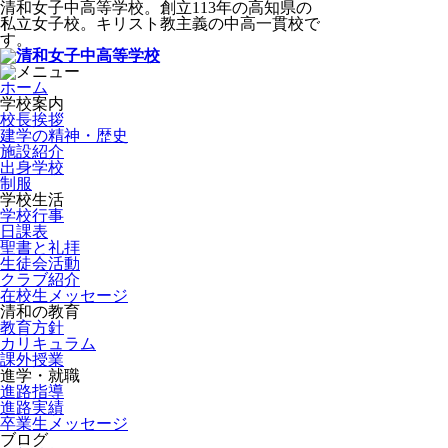
清和女子中高等学校。創立113年の高知県の
私立女子校。キリスト教主義の中高一貫校で
す。
ホーム
学校案内
校長挨拶
建学の精神・歴史
施設紹介
出身学校
制服
学校生活
学校行事
日課表
聖書と礼拝
生徒会活動
クラブ紹介
在校生メッセージ
清和の教育
教育方針
カリキュラム
課外授業
進学・就職
進路指導
進路実績
卒業生メッセージ
ブログ