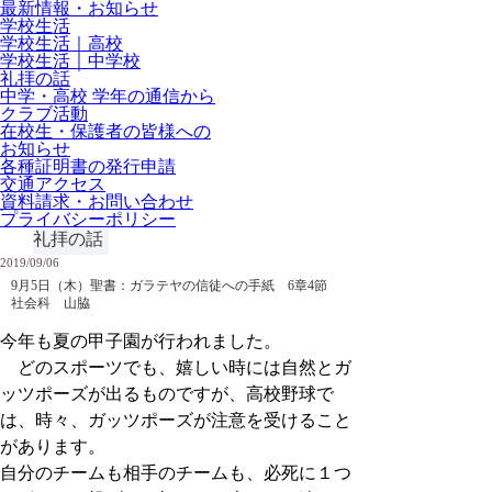
最新情報・お知らせ
学校生活
学校生活｜高校
学校生活｜中学校
礼拝の話
中学・高校 学年の通信から
クラブ活動
在校生・保護者の皆様への
お知らせ
各種証明書の発行申請
交通アクセス
資料請求・お問い合わせ
プライバシーポリシー
礼拝の話
2019/09/06
9月5日（木）聖書：ガラテヤの信徒への手紙 6章4節
社会科 山脇
今年も夏の甲子園が行われました。
どのスポーツでも、嬉しい時には自然とガ
ッツポーズが出るものですが、高校野球で
は、時々、ガッツポーズが注意を受けること
があります。
自分のチームも相手のチームも、必死に１つ