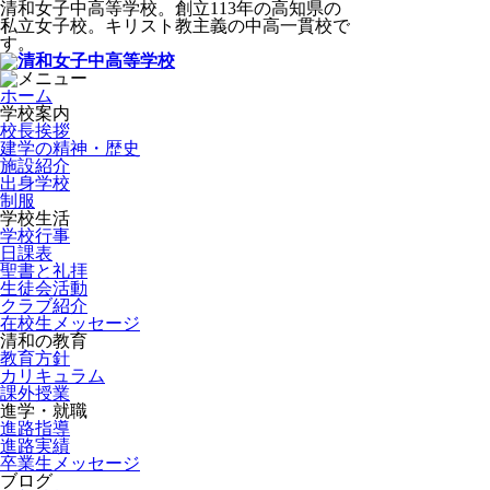
清和女子中高等学校。創立113年の高知県の
私立女子校。キリスト教主義の中高一貫校で
す。
ホーム
学校案内
校長挨拶
建学の精神・歴史
施設紹介
出身学校
制服
学校生活
学校行事
日課表
聖書と礼拝
生徒会活動
クラブ紹介
在校生メッセージ
清和の教育
教育方針
カリキュラム
課外授業
進学・就職
進路指導
進路実績
卒業生メッセージ
ブログ