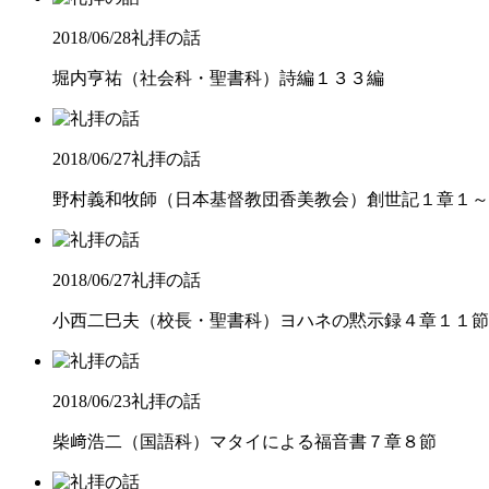
2018/06/28
礼拝の話
堀内亨祐（社会科・聖書科）詩編１３３編
2018/06/27
礼拝の話
野村義和牧師（日本基督教団香美教会）創世記１章１～
2018/06/27
礼拝の話
小西二巳夫（校長・聖書科）ヨハネの黙示録４章１１節
2018/06/23
礼拝の話
柴﨑浩二（国語科）マタイによる福音書７章８節