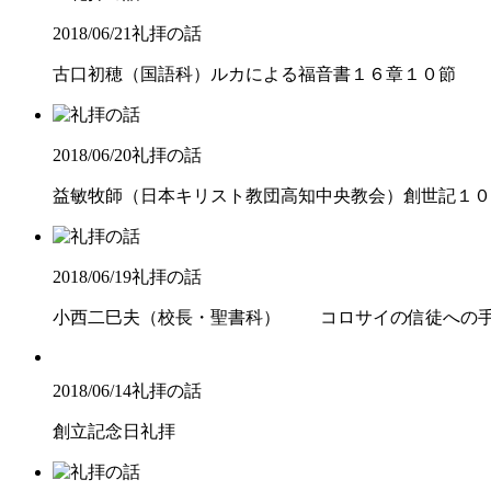
2018/06/21
礼拝の話
古口初穂（国語科）ルカによる福音書１６章１０節
2018/06/20
礼拝の話
益敏牧師（日本キリスト教団高知中央教会）創世記１０
2018/06/19
礼拝の話
小西二巳夫（校長・聖書科） コロサイの信徒への手
2018/06/14
礼拝の話
創立記念日礼拝