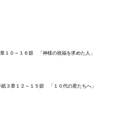
章１０～１６節 「神様の祝福を求めた人」
紙３章１２～１５節 「１０代の君たちへ」