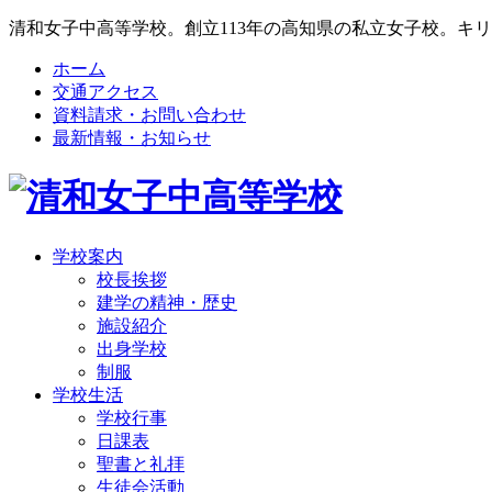
清和女子中高等学校。創立113年の高知県の私立女子校。キ
ホーム
交通アクセス
資料請求・お問い合わせ
最新情報・お知らせ
学校案内
校長挨拶
建学の精神・歴史
施設紹介
出身学校
制服
学校生活
学校行事
日課表
聖書と礼拝
生徒会活動