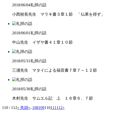
2018/06/04
礼拝の話
小西校長先生 マラキ書３章１節 「仏果を得ず」
2018/06/01
礼拝の話
中山先生 イザヤ書４１章１０節
2018/05/31
礼拝の話
三浦先生 マタイによる福音書７章７～１２節
2018/05/30
礼拝の話
木村先生 サムエル記 上 １６章６、７節
110 / 112
« 先頭
«
..
108
109
110
111
112
»